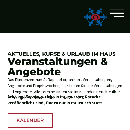
Skip Links
ZUM INHALT SPRINGEN
ZUR SUCHE SPRINGEN
ZUM HAUPTMENÜ SPRINGEN
ZUM KALENDER SPRINGEN
ZUR STARTSEITE SPRINGEN
CAMBIA LINGUA
AKTUELLES, KURSE & URLAUB IM HAUS
Veranstaltungen &
Angebote
Das Blindenzentrum St Raphael organisiert Veranstaltungen,
Angebote und Projektwochen, hier finden Sie die Veranstaltungen
und Angebote. Alle Termine finden Sie im Kalender. Berichte über
Achtung! Events, welche in italienischer Sprache
vergangene Termine finden Sie bei den News.
veröffentlicht sind, finden nur in Italienisch statt
KALENDER