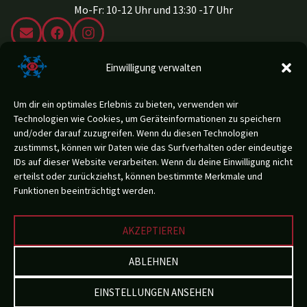
Mo-Fr: 10-12 Uhr und 13:30 -17 Uhr
Adresse
Einwilligung verwalten
Schießstandweg 36
39100 Bozen
Italien
Um dir ein optimales Erlebnis zu bieten, verwenden wir
Technologien wie Cookies, um Geräteinformationen zu speichern
KONTAKT
und/oder darauf zuzugreifen. Wenn du diesen Technologien
zustimmst, können wir Daten wie das Surfverhalten oder eindeutige
IDs auf dieser Website verarbeiten. Wenn du deine Einwilligung nicht
erteilst oder zurückziehst, können bestimmte Merkmale und
Funktionen beeinträchtigt werden.
Genderhinweis:
Aus Gründen der besseren Lesbarkeit werden Personenbezeichnungen
lediglich in der männlichen oder weiblichen Form verwendet, schließen aber
AKZEPTIEREN
das jeweils andere Geschlecht mit ein.
ABLEHNEN
Impressum
Datenschutz
Whistleblowing
EINSTELLUNGEN ANSEHEN
Kontakt
Arbeite im Blindenzentrum