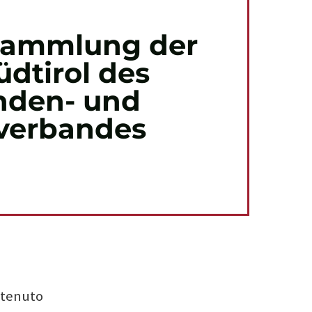
sammlung der
dtirol des
inden- und
verbandes
ntenuto