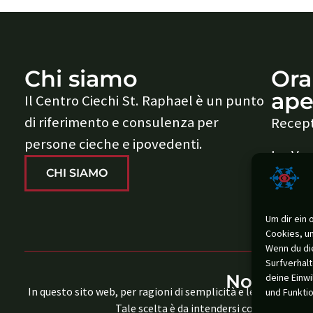
Chi siamo
Orar
ape
Il Centro Ciechi St. Raphael è un punto
di riferimento e consulenza per
Recep
persone cieche e ipovedenti.
Lu-Ve: 
CHI SIAMO
Um dir ein 
Cookies, u
Wenn du di
Surfverhalt
Nota di g
deine Einwi
In questo sito web, per ragioni di semplicità e leggibilità, 
und Funkti
Tale scelta è da intendersi come inclusiva e