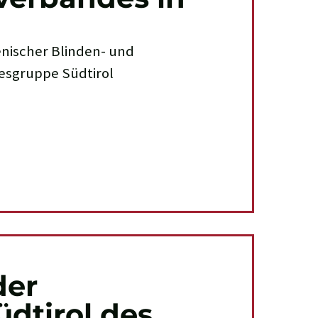
ienischer Blinden- und
esgruppe Südtirol
der
dtirol des