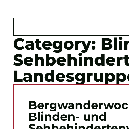
Ski
L CONTENUTO
ALLA RICERCA
AL MENU PRINCIPALE
Category: Bl
Sehbehinder
Landesgruppe
Bergwanderwoc
Blinden- und
Sehbehinderten