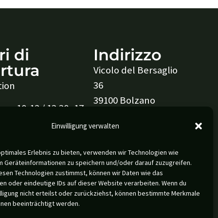
i di
Indirizzo
rtura
Vicolo del Bersaglio
36
tion
39100 Bolzano
ore 10-12 / 13:30 -17
Italia
Einwilligung verwalten
CONTATTO
optimales Erlebnis zu bieten, verwenden wir Technologien wie
m Geräteinformationen zu speichern und/oder darauf zuzugreifen.
esen Technologien zustimmst, können wir Daten wie das
en oder eindeutige IDs auf dieser Website verarbeiten. Wenn du
enere:
lligung nicht erteilst oder zurückziehst, können bestimmte Merkmale
si è fatto uso del genere maschile come forma generica.
onen beeinträchtigt werden.
 riferita a persone di tutti i generi.