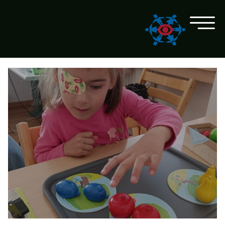
Skip Links
AL CONTENUTO
ALLA RICERCA
AL MENU PRINCIPALE
AL CALENDARIO
ALLA PAGINA PRINCIPALE
SPRACHE WECHSELN