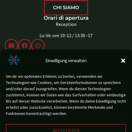
CHI SIAMO
Orari di apertura
Reception
Lu-Ve: ore 10-12 / 13:30 -17
Indirizzo
Einwilligung verwalten
Vicolo del Bersaglio 36
39100 Bolzano
Italia
Um dir ein optimales Erlebnis zu bieten, verwenden wir
Technologien wie Cookies, um Geräteinformationen zu speichern
CONTATTO
und/oder darauf zuzugreifen. Wenn du diesen Technologien
zustimmst, können wir Daten wie das Surfverhalten oder eindeutige
IDs auf dieser Website verarbeiten. Wenn du deine Einwilligung nicht
erteilst oder zurückziehst, können bestimmte Merkmale und
Funktionen beeinträchtigt werden.
Nota di genere:
In questo sito web, per ragioni di semplicità e leggibilità, si è fatto uso del
genere maschile come forma generica. Tale scelta è da intendersi come
AKZEPTIEREN